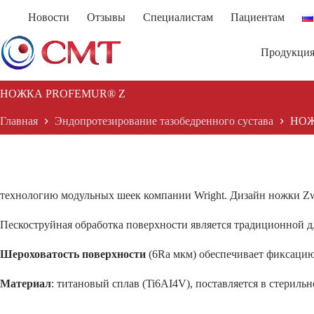
Перейти
Новости
Отзывы
Специалистам
Пациентам
к
сути
Продукци
НОЖКА PROFEMUR® Z
Главная
Эндопротезирование тазобедренного сустава
НОЖ
технологию модульных шеек компании Wright. Дизайн ножки Zwe
Пескоструйная обработка поверхности является традиционной д
Шероховатость поверхности
(6Ra мкм) обеспечивает фиксацию
Материал
: титановый сплав (Ti6AI4V), поставляется в стериль