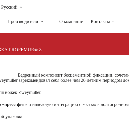
Русский
я
Производители
О компании
Контакты
КА PROFEMUR® Z
Бедренный компонент бесцементной фиксации, сочета
ymuller зарекомендовал себя более чем 20-летним периодом до
ля ножек Zweymuller.
 «
пресс-фит
» и надежную интеграцию с костью в долгосрочном
ной упаковке